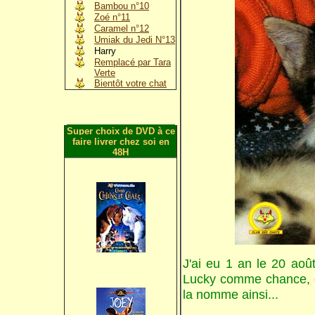
Bambou n°10
Zoé n°11
Caramel n°12
Umiak du Jedi N°13
Harry
Remplacé par Tara
Verte
Bientôt votre chat
Super choix de DVD à ce
faire livrer chez soi en
48H
J'ai eu 1 an le 20 aoû
Lucky comme chance, ca
la nomme ainsi...