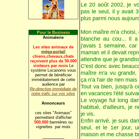
Le 20 août 2002, je voi
pas le seul, il y avait 
plus parmi nous aujourd
Mon maître m'a choisi, c
Pour le Business
Animalerie
blanche au cou... Il 
j'avais 1 semaine, car
Les sites animaux de
maman et il devait repre
méga-portail
chiens,chevaux,chats
attendre que je grandis
reçoivent plus de 50.000
C'est donc avec beauc
visiteurs par mois
Le
système Locanoms vous
maître m'a vu grandir,
permet de bénéficier
ça n'a l'air de rien mais
immédiatement de cette
audience par
Tout va bien, jusqu'à 
Re-direction immédiate de
en vacances l'été suiva
notre trafic sur vos sites
Le voyage fut long dan
Annonceurs
habitué, d'ailleurs, je
je vis.
ces sites "Animaux"
permettent d'afficher
Enfin arrivé, je suis da
500.000
bannières ou
seul, et le 1er jour, 
vignettes par mois
maison et me chasse b
__________