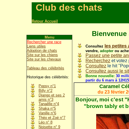
Club des chats
Retour Accueil
Bienvenue 
Menu
Rechercher une race
les petite
Consultez
Liens utiles
Adoption de chats
vendre,
adopter
ou achet
Site sur les chiens
Passez une petite a
Site sur les chevaux
Recherchez
et votez
Consultez
le hit "Pop
Tableau des célébrités
Consultez aussi le si
Bonne nouvelle:
30 milli
Historique des célébrités:
partir du 6 mars à 12H15
Caramel
Cél
Pepsy n°1
Billy n°2
du 23 février
Django et ses 2
Bonjour, moi c'est
"
amis n°3
Tanaêlle n°4
"brown tably et b
Shaka n°5
Vanille n°6
Théo et Zoé n°7
Léo n° 8
Noisette n° 9