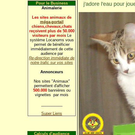
j'adore l'eau pour joue
Pour le Business
Animalerie
Les sites animaux de
méga-portail
chiens,chevaux,chats
reçoivent plus de 50.000
visiteurs par mois
Le
système Locanoms vous
permet de bénéficier
immédiatement de cette
audience par
Re-direction immédiate de
notre trafic sur vos sites
Annonceurs
Nos sites "Animaux"
permettent d'afficher
500.000
bannières ou
vignettes par mois
__________
Super Liens
Calculs d'audience