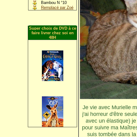
Bambou N °10
Remplacé par Zoé
Super choix de DVD à ce
faire livrer chez soi en
48H
Je vie avec Murielle m
j'ai horreur d'être seu
avec un élastique) je
pour suivre ma Maîtres
suis tombée dans la 