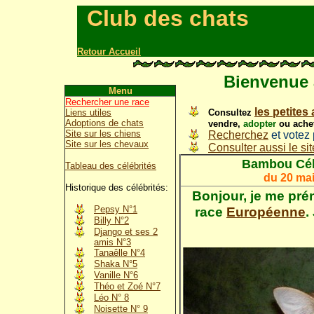
Club des chats
Retour Accueil
Bienvenue 
Menu
Rechercher une race
les petite
Consultez
Liens utiles
Adoptions de chats
vendre,
adopter
ou achet
Site sur les chiens
Recherchez
et votez
Site sur les chevaux
Consulter aussi le sit
Bambou
Cél
Tableau des célébrités
du 20 mai
Historique des célébrités:
Bonjour, j
e me pré
race
Européenne
.
Pepsy N°1
Billy N°2
Django et ses 2
amis N°3
Tanaêlle N°4
Shaka N°5
Vanille N°6
Théo et Zoé N°7
Léo N° 8
Noisette N° 9