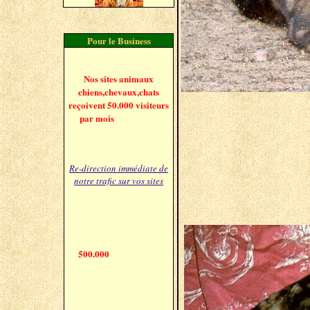
Pour le Business
Animalerie
Nos
sites animaux
chiens,chevaux,chats
reçoivent 50.000 visiteurs
Je vie dans les Hauts de S
par mois
Le système
papier ou
Locanoms vous permet de
Je joue aussi avec l'eau d
bénéficier immédiatement de
cette audience par
regarder les r
Re-direction immédiate de
notre trafic sur vos sites
Mon plat préféré : les p
Annonceurs
Nos sites "Animaux"
permettent d'afficher
500.000
bannières ou
vignettes par mois
__________