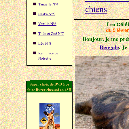
Tanaêlle N°4
chiens
Shaka N°5
Léo
Vanille N°6
Céléb
du 5 févie
Théo et Zoé N°7
Bonjour, j
e me pré
Léo N°8
Bengale
. Je
Remplacé par
Noisette
Super choix de DVD à ce
faire livrer chez soi en 48H