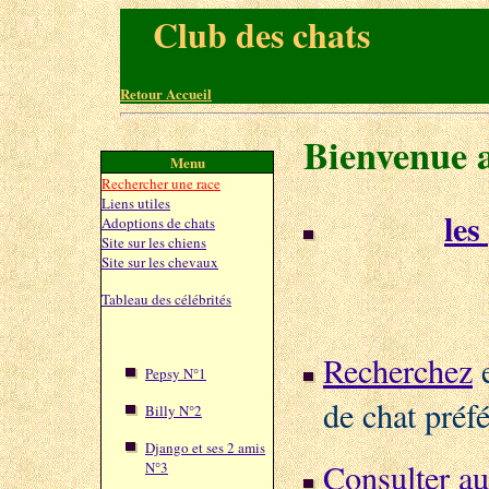
Club des chats
Retour Accueil
Bienvenue a
Menu
Rechercher une race
Liens utiles
les
Consultez
Adoptions de chats
Site sur les chiens
vous souhaite
Site sur les chevaux
Tableau des célébrités
ou acheter un 
Historique des célébrités:
Recherchez
Pepsy N°1
de chat préf
Billy N°2
Django et ses 2 amis
Consulter aus
N°3