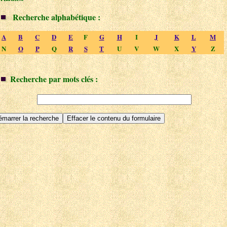
Recherche alphabétique :
A
B
C
D
E
F
G
H
I
J
K
L
M
N
O
P
Q
R
S
T
U
V
W
X
Y
Z
Recherche par mots clés :
chercher :