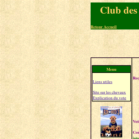
Club des
Retour Accueil
Menu
Rechercher une race
Rec
Liens utiles
Site sur les chevaux
Explication du vote
Vot
Con
int