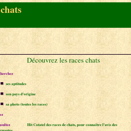
 chats
Découvrez les races chats
herchez
le chat de vos rêves en consultant :
ses aptitudes
son pays d'origine
sa photo (toutes les races)
ez
pour votre race de chat préféré
sultez
ensuite le
Hit Cotatel des races de chats, pour connaître l'avis des
ernautes.