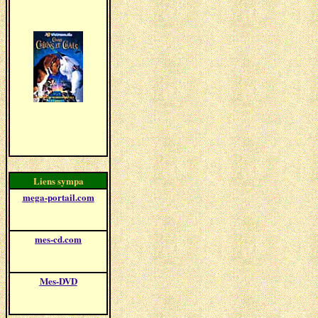
~~~~
Liens sympa
mega-portail.com
Tous nos sites Web
ouverts à ce jour
mes-cd.com
107.987 albums CD
référencés
Mes-DVD
86.734 DVD zone 2
référencés