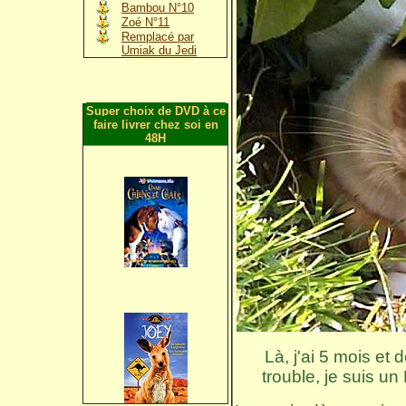
Bambou N°10
Zoé N°11
Remplacé par
Umiak du Jedi
Super choix de DVD à ce
faire livrer chez soi en
48H
Là, j'ai 5 mois et 
trouble, je suis u