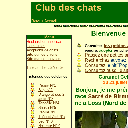
Club des chats
Retour Accueil
Bienvenue 
Menu
Rechercher une race
les petite
Consultez
Liens utiles
Adoptions de chats
vendre,
adopter
ou achet
Site sur les chiens
Passez une petites 
Site sur les chevaux
Recherchez
et votez
Consultez
le hit "Pop
Tableau des célébrités
Consultez aussi le si
Caramel
Cél
Historique des célébrités:
du 21 juille
Pepsy N°1
Bonjour, j
e me pré
Billy N°2
Django et ses 2
race
Sacré de Birm
amis N°3
né à Loss (Nord de
Tanaêlle N°4
Shaka N°5
Vanille N°6
Théo et Zoé N°7
Léo N° 8
Noisette N° 9